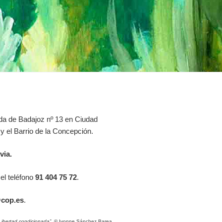
ida de Badajoz nº 13 en Ciudad
 y el Barrio de la Concepción.
via.
el teléfono
91 404 75 72
.
cop.es
.
Libertad condicionada”
© Ivonne Sánchez Barea