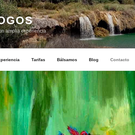
LOGOS
on amplia experiencia
periencia
Tarifas
Bálsamos
Blog
Contacto