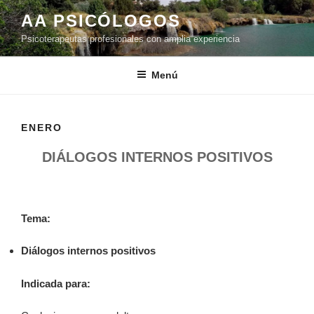
Saltar
AA PSICÓLOGOS
al
Psicoterapeutas profesionales con amplia experiencia
contenido
Menú
ENERO
DIÁLOGOS INTERNOS POSITIVOS
Tema:
Diálogos internos positivos
Indicada para: