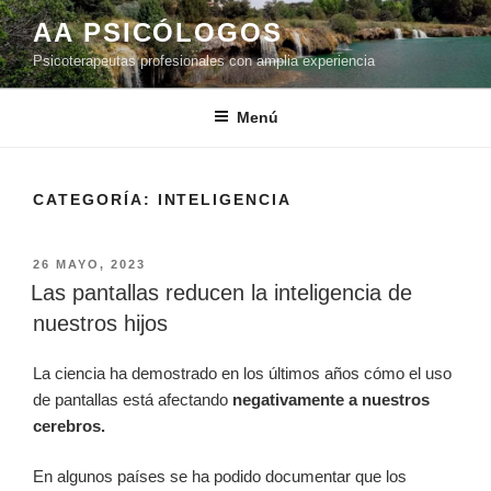
Saltar
AA PSICÓLOGOS
al
Psicoterapeutas profesionales con amplia experiencia
contenido
Menú
CATEGORÍA:
INTELIGENCIA
PUBLICADO
26 MAYO, 2023
EL
Las pantallas reducen la inteligencia de
nuestros hijos
La ciencia ha demostrado en los últimos años cómo el uso
de pantallas está afectando
negativamente a nuestros
cerebros.
En algunos países se ha podido documentar que los