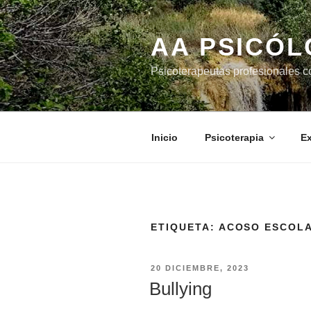
Saltar
al
AA PSICÓ
contenido
Psicoterapeutas profesionales c
Inicio
Psicoterapia
Ex
ETIQUETA:
ACOSO ESCOL
PUBLICADO
20 DICIEMBRE, 2023
EL
Bullying