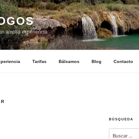
LOGOS
on amplia experiencia
periencia
Tarifas
Bálsamos
Blog
Contacto
AR
BÚSQUEDA
Buscar
por: