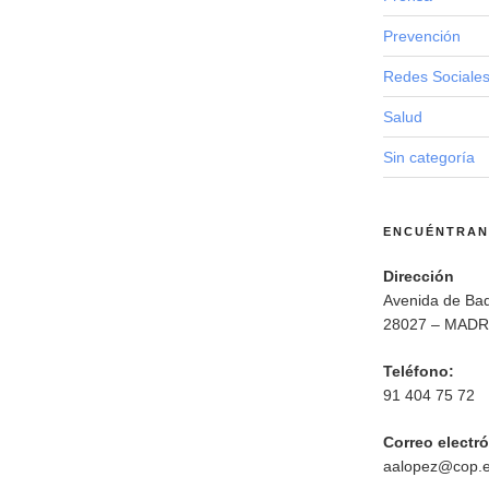
Prevención
Redes Sociale
Salud
Sin categoría
ENCUÉNTRA
Dirección
Avenida de Bad
28027 – MADR
Teléfono:
91 404 75 72
Correo electr
aalopez@cop.