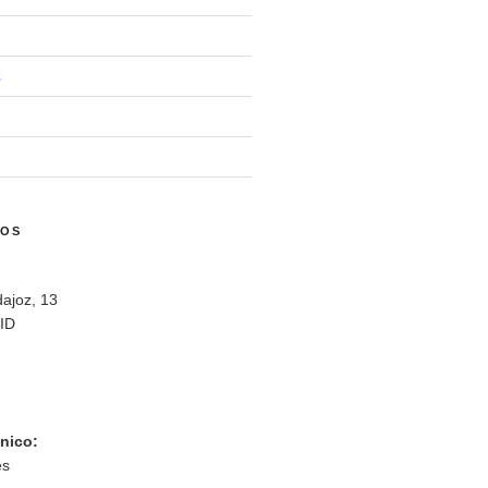
s
NOS
ajoz, 13
ID
ónico:
es