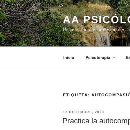
Saltar
al
AA PSICÓ
contenido
Psicoterapeutas profesionales c
Inicio
Psicoterapia
Ex
ETIQUETA:
AUTOCOMPASI
PUBLICADO
12 DICIEMBRE, 2023
EL
Practica la autocom