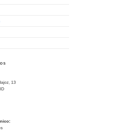
s
NOS
ajoz, 13
ID
ónico:
es