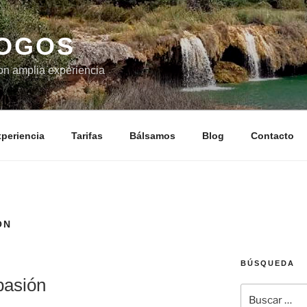
LOGOS
on amplia experiencia
periencia
Tarifas
Bálsamos
Blog
Contacto
ÓN
BÚSQUEDA
pasión
Buscar
por: