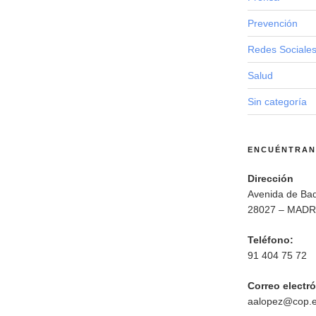
Prevención
Redes Sociale
Salud
Sin categoría
ENCUÉNTRA
Dirección
Avenida de Bad
28027 – MADR
Teléfono:
91 404 75 72
Correo electr
aalopez@cop.