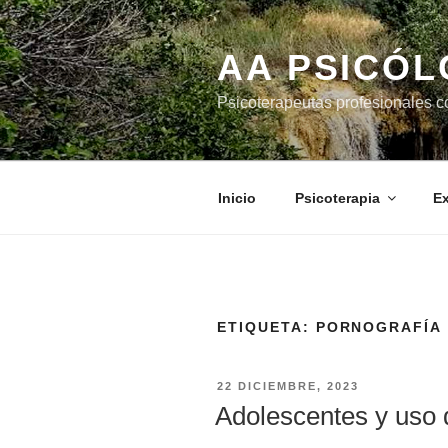
Saltar
al
AA PSICÓ
contenido
Psicoterapeutas profesionales c
Inicio
Psicoterapia
Ex
ETIQUETA:
PORNOGRAFÍA
PUBLICADO
22 DICIEMBRE, 2023
EL
Adolescentes y uso 