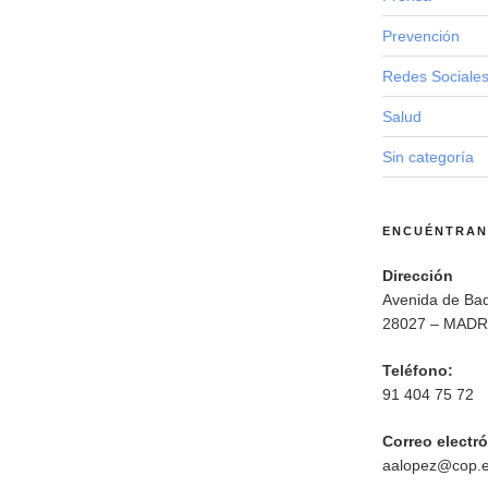
Prevención
Redes Sociale
Salud
Sin categoría
ENCUÉNTRA
Dirección
Avenida de Bad
28027 – MADR
Teléfono:
91 404 75 72
Correo electr
aalopez@cop.