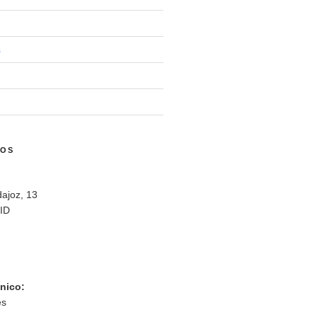
s
NOS
ajoz, 13
ID
ónico:
es