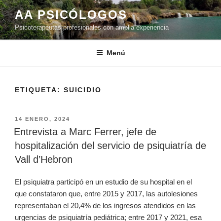
Saltar
AA PSICÓLOGOS
al
Psicoterapeutas profesionales con amplia experiencia
contenido
Menú
ETIQUETA:
SUICIDIO
PUBLICADO
14 ENERO, 2024
EL
Entrevista a Marc Ferrer, jefe de
hospitalización del servicio de psiquiatría de
Vall d’Hebron
El psiquiatra participó en un estudio de su hospital en el
que constataron que, entre 2015 y 2017, las autolesiones
representaban el 20,4% de los ingresos atendidos en las
urgencias de psiquiatría pediátrica; entre 2017 y 2021, esa