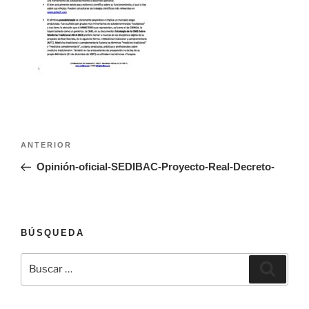
Navegación
Entrada
ANTERIOR
de
anterior:
Opinión-oficial-SEDIBAC-Proyecto-Real-Decreto-
entradas
BÚSQUEDA
Buscar
Buscar
por: