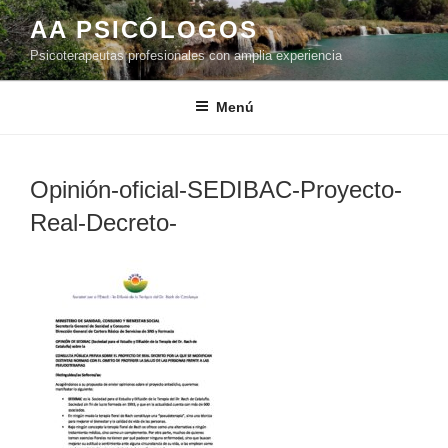
Saltar
AA PSICÓLOGOS
al
Psicoterapeutas profesionales con amplia experiencia
contenido
Menú
Opinión-oficial-SEDIBAC-Proyecto-
Real-Decreto-